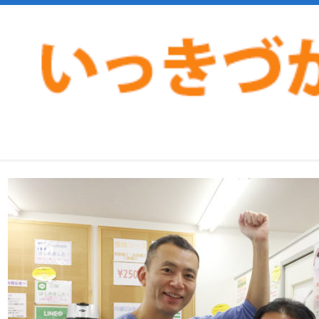
>
>
ホーム
お客様の声
逗子市40代男性肩の痛み