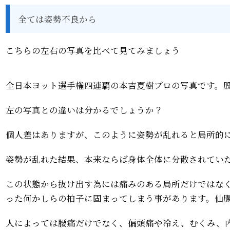
全ては姿勢不良から
こちらの左右の写真を比べて見てみましょう
全日本ヨット選手権四連覇の本吉夏樹プロの写真です。
左の写真との違いは分かるでしょうか？
個人差はありますが、このように姿勢が乱れると局所的
姿勢が乱れた結果、本来ならば身体全体に分散されてい
この状態から抜け出す為には痛みのある局所だけではな
った何かしらの拍子に固まってしまう事があります。
仙
人によっては腰痛だけでなく、偏頭痛や冷え、むくみ、