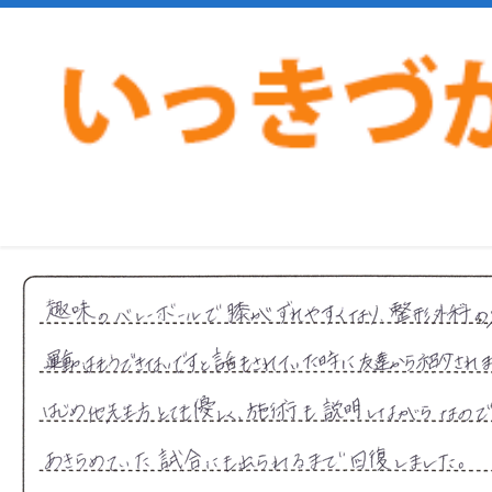
>
>
ホーム
お客様の声
逗子市30代女性膝のズレ