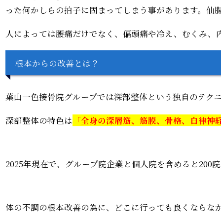
った何かしらの拍子に固まってしまう事があります。
仙
人によっては腰痛だけでなく、偏頭痛や冷え、むくみ、
根本からの改善とは？
葉山一色接骨院グループでは深部整体という独自のテク
深部整体の特色は
「
全身の深層筋、筋膜、骨格、自律神
2025年現在で、グループ院企業と個人院を含めると20
体の不調の根本改善の為に、どこに行っても良くならな