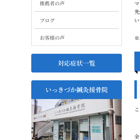
推薦者の声
マ
先
い
ブログ
お客様の声
※
対応症状一覧
いっきづか鍼灸接骨院
こ
全