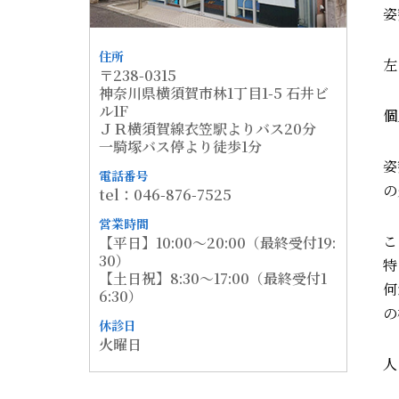
姿
住所
左
〒238-0315
神奈川県横須賀市林1丁目1-5 石井ビ
ル1F
個
ＪＲ横須賀線衣笠駅よりバス20分
一騎塚バス停より徒歩1分
姿
電話番号
の
tel：046-876-7525
営業時間
こ
【平日】10:00～20:00（最終受付19:
30）
特
【土日祝】8:30～17:00（最終受付1
何
6:30）
の
休診日
火曜日
人