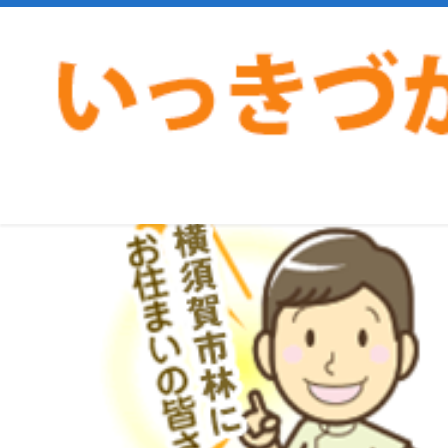
>
>
ホーム
症例
ストレートネック