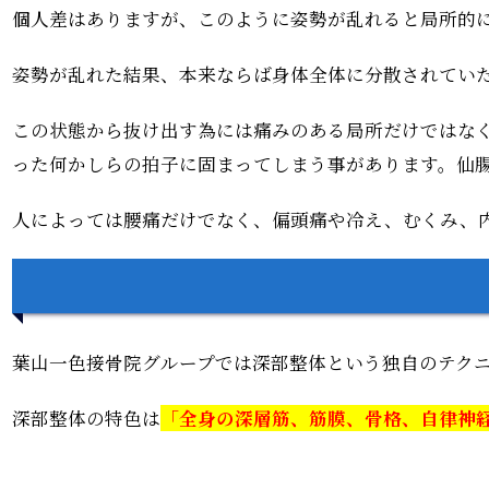
個人差はありますが、このように姿勢が乱れると局所的
姿勢が乱れた結果、本来ならば身体全体に分散されてい
この状態から抜け出す為には痛みのある局所だけではな
った何かしらの拍子に固まってしまう事があります。
仙
人によっては腰痛だけでなく、偏頭痛や冷え、むくみ、
葉山一色接骨院グループでは深部整体という独自のテク
深部整体の特色は
「
全身の深層筋、筋膜、骨格、自律神