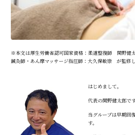
※本文は厚生労働省認可国家資格：柔道整復師 関野健
鍼灸師・あん摩マッサージ指圧師：大久保敏崇 が監修
はじめまして。
代表の関野健太郎で
当グループは早期回
す。