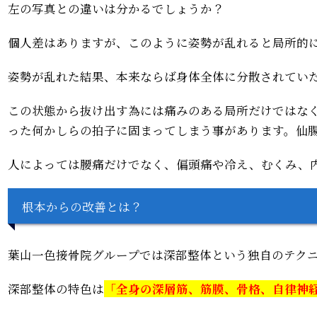
左の写真との違いは分かるでしょうか？
個人差はありますが、このように姿勢が乱れると局所的
姿勢が乱れた結果、本来ならば身体全体に分散されてい
この状態から抜け出す為には痛みのある局所だけではな
った何かしらの拍子に固まってしまう事があります。
仙
人によっては腰痛だけでなく、偏頭痛や冷え、むくみ、
根本からの改善とは？
葉山一色接骨院グループでは深部整体という独自のテク
深部整体の特色は
「
全身の深層筋、筋膜、骨格、自律神